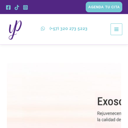
Ir
AGENDA TU CITA
al
contenido
(+57) 320 273 5223