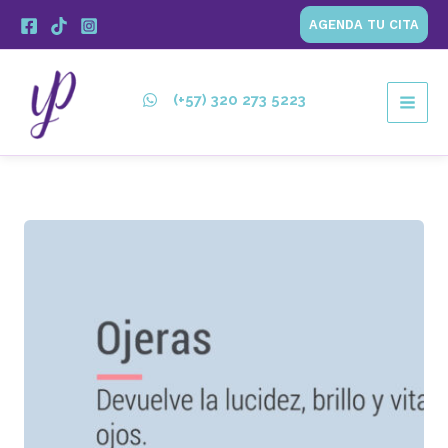
Ir
AGENDA TU CITA
al
contenido
(+57) 320 273 5223