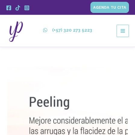
Ir
AGENDA TU CITA
al
contenido
(+57) 320 273 5223